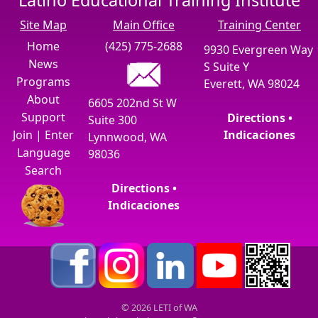
Latino Educational Training Institute
Site Map
Main Office
Training Center
Home
(425) 775-2688
9930 Evergreen Way
News
S Suite Y
Programs
Everett, WA 98024
About
6605 202nd St W
Support
Directions •
Suite 300
Join
|
Enter
Indicaciones
Lynnwood, WA
Language
98036
Search
Directions •
Indicaciones
© 2026 LETI of WA