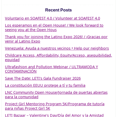
Recent Posts
Voluntario en SOAFEST 4.0 / Volunteer at SOAFEST 4.0
Los esperamos en el Open House! / We look forward to
seeing you at the Open Hous
Thank you for joining the Latino Expo 2026! / ¡Gracias por
venir al Latino Expo
Venezuela: Ayuda a nuestros vecinos • Help our neighbors
Childcare Access, Affordability, Equity/Acceso, asequibilidad,
equidad
Ultrafashion and Pollution Webinar / ULTRAMODA Y
CONTAMINACIÓN
Save The Date: LETI's Gala Fundraiser 2026
La constitución EEUU protege a tí y tu familia
LNC Community Open House/Jornada de puertas abiertas
para la comunidad
Project Girl Mentoring Program 5K/Programa de tutoría
para niñas Project Girl 5K
LETI Bazaar – Valentine's Day/Día del Amor y la Amistad