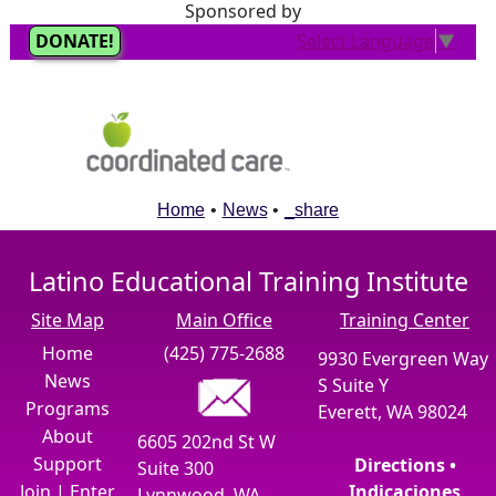
Sponsored by
Home
•
News
•
_share
Latino Educational Training Institute
Site Map
Main Office
Training Center
Home
(425) 775-2688
9930 Evergreen Way
News
S Suite Y
Programs
Everett, WA 98024
About
6605 202nd St W
Support
Directions •
Suite 300
Join
|
Enter
Indicaciones
Lynnwood, WA