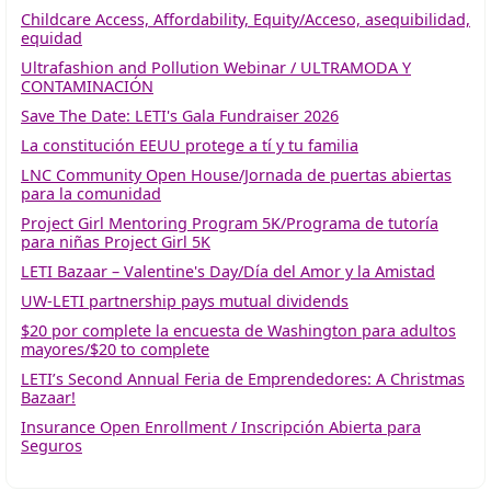
Childcare Access, Affordability, Equity/Acceso, asequibilidad,
equidad
Ultrafashion and Pollution Webinar / ULTRAMODA Y
CONTAMINACIÓN
Save The Date: LETI's Gala Fundraiser 2026
La constitución EEUU protege a tí y tu familia
LNC Community Open House/Jornada de puertas abiertas
para la comunidad
Project Girl Mentoring Program 5K/Programa de tutoría
para niñas Project Girl 5K
LETI Bazaar – Valentine's Day/Día del Amor y la Amistad
UW-LETI partnership pays mutual dividends
$20 por complete la encuesta de Washington para adultos
mayores/$20 to complete
LETI’s Second Annual Feria de Emprendedores: A Christmas
Bazaar!
Insurance Open Enrollment / Inscripción Abierta para
Seguros