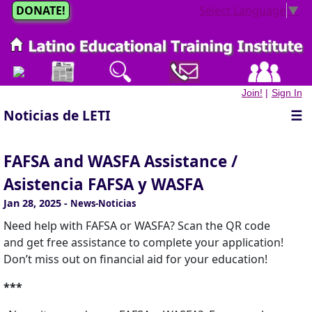
DONATE!
Select Language
▼
Join!
|
Sign In
Noticias de LETI
☰
FAFSA and WASFA Assistance /
Asistencia FAFSA y WASFA
Jan 28, 2025
-
News-Noticias
Need help with FAFSA or WASFA? Scan the QR code
and get free assistance to complete your application!
Don’t miss out on financial aid for your education!
***