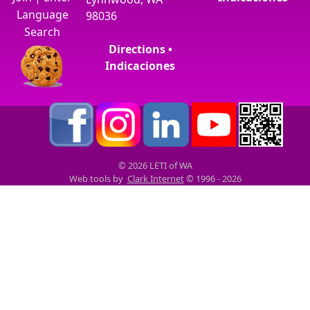
Language
98036
Search
Directions •
Indicaciones
© 2026 LETI of WA
Web tools by
Clark Internet
© 1996 - 2026