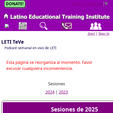
DONATE!
Select Language
▼
Join!
|
Sign In
LETI TeVe
Podcast semanal en vivo de LETI
Esta página se reorganiza al momento. Favor
excusar cualquiera inconveniencia.
Sesiones
2024
|
2023
Sesiones de 2025