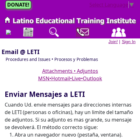
DONATE!
Select Language
▼
Join!
|
Sign In
Email @ LETI
Procedures and Issues • Procesos y Problemas
Attachments • Adjuntos
MSN•Hotmail•Live•Outlook
Enviar Mensajes a LETI
Cuando Ud. envie mensajes para direcciones internas
de LETI (personas o oficinas), hay un limite del tamaño
de adjuntos. Si su adjunto es mas grande, su mensaje
se devolverá. El método correcto sigue:
Abra un navegador nuevo (pestaña, ventana).