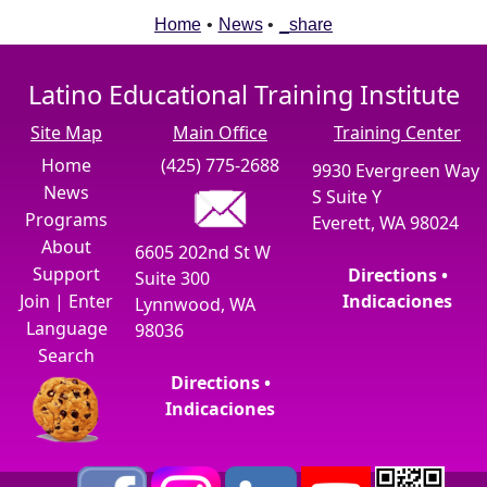
Home
•
News
•
_share
Latino Educational Training Institute
Site Map
Main Office
Training Center
Home
(425) 775-2688
9930 Evergreen Way
News
S Suite Y
Programs
Everett, WA 98024
About
6605 202nd St W
Support
Directions •
Suite 300
Join
|
Enter
Indicaciones
Lynnwood, WA
Language
98036
Search
Directions •
Indicaciones