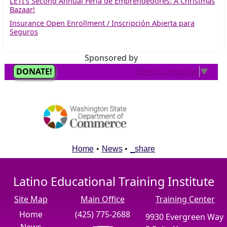
LETI’s Second Annual Feria de Emprendedores: A Christmas
Bazaar!
Insurance Open Enrollment / Inscripción Abierta para
Seguros
Sponsored by
Home
•
News
•
_share
Latino Educational Training Institute
Site Map
Main Office
Training Center
Home
(425) 775-2688
9930 Evergreen Way
News