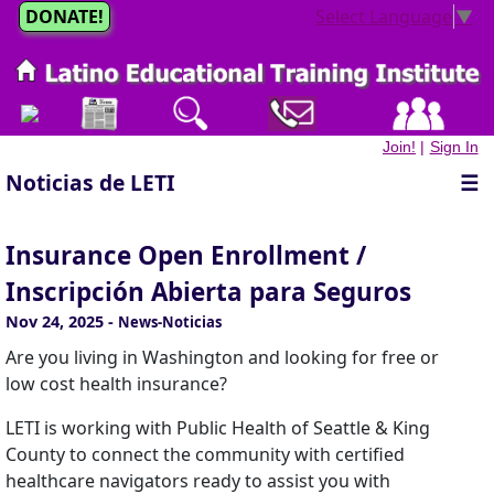
DONATE!
Select Language
▼
Join!
|
Sign In
Noticias de LETI
☰
Insurance Open Enrollment /
Inscripción Abierta para Seguros
Nov 24, 2025
-
News-Noticias
Are you living in Washington and looking for free or
low cost health insurance?
LETI is working with Public Health of Seattle & King
County to connect the community with certified
healthcare navigators ready to assist you with