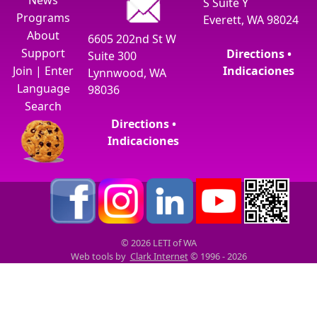
S Suite Y
Programs
Everett, WA 98024
About
6605 202nd St W
Support
Directions •
Suite 300
Join
|
Enter
Indicaciones
Lynnwood, WA
Language
98036
Search
Directions •
Indicaciones
© 2026 LETI of WA
Web tools by
Clark Internet
© 1996 - 2026