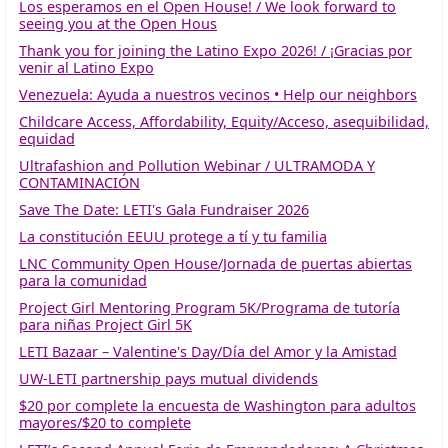
Los esperamos en el Open House! / We look forward to
seeing you at the Open Hous
Thank you for joining the Latino Expo 2026! / ¡Gracias por
venir al Latino Expo
Venezuela: Ayuda a nuestros vecinos • Help our neighbors
Childcare Access, Affordability, Equity/Acceso, asequibilidad,
equidad
Ultrafashion and Pollution Webinar / ULTRAMODA Y
CONTAMINACIÓN
Save The Date: LETI's Gala Fundraiser 2026
La constitución EEUU protege a tí y tu familia
LNC Community Open House/Jornada de puertas abiertas
para la comunidad
Project Girl Mentoring Program 5K/Programa de tutoría
para niñas Project Girl 5K
LETI Bazaar – Valentine's Day/Día del Amor y la Amistad
UW-LETI partnership pays mutual dividends
$20 por complete la encuesta de Washington para adultos
mayores/$20 to complete