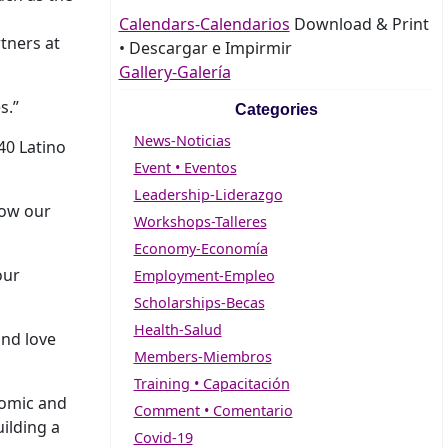
Calendars-Calendarios
Download & Print
tners at
• Descargar e Impirmir
Gallery-Galería
s.”
Categories
News-Noticias
40 Latino
Event • Eventos
Leadership-Liderazgo
row our
Workshops-Talleres
Economy-Economía
our
Employment-Empleo
Scholarships-Becas
Health-Salud
and love
Members-Miembros
Training • Capacitación
nomic and
Comment • Comentario
ilding a
Covid-19