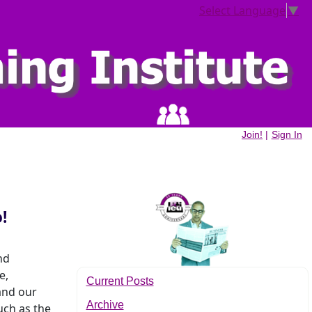
Select Language
▼
Join!
|
Sign In
!
nd
e,
Current Posts
and our
Archive
uch as the