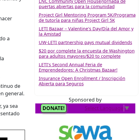
LNC Community Open House/Jornada de
puertas abiertas para la comunidad
Project Girl Mentoring Program 5K/Programa
hacer
de tutoría para niñas Project Girl 5K
LETI Bazaar – Valentine's Day/Día del Amor y
la Amistad
ido a
UW-LETI partnership pays mutual dividends
$20 por complete la encuesta de Washington
para adultos mayores/$20 to complete
la
LETI’s Second Annual Feria de
Emprendedores: A Christmas Bazaar!
Insurance Open Enrollment / Inscripción
Abierta para Seguros
ntinuo de
en general.
Sponsored by
, ya sea
esentado