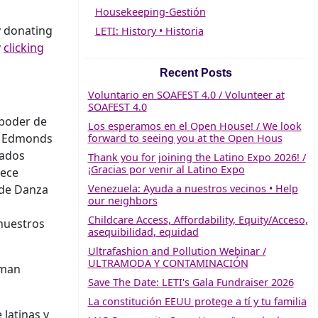
Housekeeping-Gestión
y donating
LETI: History • Historia
y
clicking
Recent Posts
Voluntario en SOAFEST 4.0 / Volunteer at
SOAFEST 4.0
 poder de
Los esperamos en el Open House! / We look
mo Edmonds
forward to seeing you at the Open Hous
cados
Thank you for joining the Latino Expo 2026! /
¡Gracias por venir al Latino Expo
rece
 de Danza
Venezuela: Ayuda a nuestros vecinos • Help
our neighbors
Childcare Access, Affordability, Equity/Acceso,
nuestros
asequibilidad, equidad
Ultrafashion and Pollution Webinar /
ULTRAMODA Y CONTAMINACIÓN
rman
Save The Date: LETI's Gala Fundraiser 2026
La constitución EEUU protege a tí y tu familia
latinas y