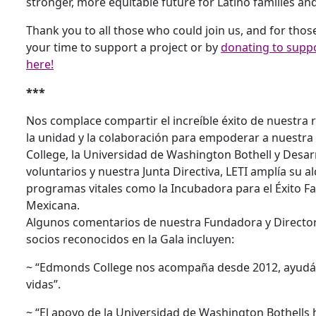
stronger, more equitable future for Latino families an
Thank you to all those who could join us, and for tho
your time to support a project or by
donating to suppo
here!
***
Nos complace compartir el increíble éxito de nuestra
la unidad y la colaboración para empoderar a nuestr
College, la Universidad de Washington Bothell y Desa
voluntarios y nuestra Junta Directiva, LETI amplía su
programas vitales como la Incubadora para el Éxito Fa
Mexicana.
Algunos comentarios de nuestra Fundadora y Directora
socios reconocidos en la Gala incluyen:
~ “Edmonds College nos acompaña desde 2012, ayudá
vidas”.
~ “El apoyo de la Universidad de Washington Bothells 