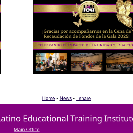
Home
•
News
•
_share
Latino Educational Training Institut
Main Office