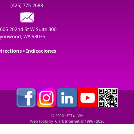
(425) 775-2688
605 202nd St W Suite 300
ynnwood, WA 98036
irections • Indicaciones
© 2026 LETI of WA
Web tools by
Clark Internet
© 1996 - 2026