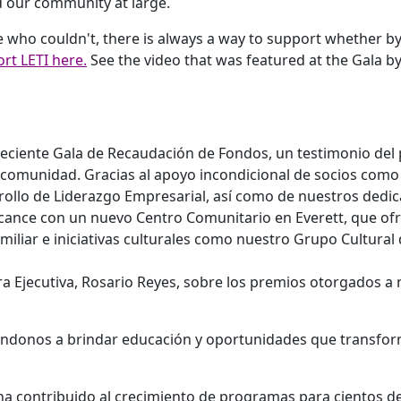
d our community at large.
se who couldn't, there is always a way to support whether b
rt LETI here.
See the video that was featured at the Gala b
 reciente Gala de Recaudación de Fondos, un testimonio del
a comunidad. Gracias al apoyo incondicional de socios co
rrollo de Liderazgo Empresarial, así como de nuestros dedi
 alcance con un nuevo Centro Comunitario en Everett, que of
miliar e iniciativas culturales como nuestro Grupo Cultural
 Ejecutiva, Rosario Reyes, sobre los premios otorgados a 
ndonos a brindar educación y oportunidades que transfo
ha contribuido al crecimiento de programas para cientos de 