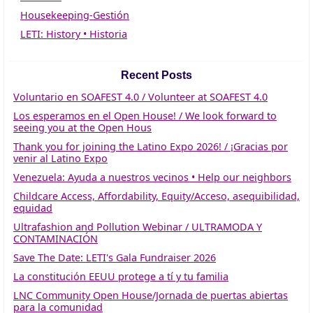
Housekeeping-Gestión
LETI: History • Historia
Recent Posts
Voluntario en SOAFEST 4.0 / Volunteer at SOAFEST 4.0
Los esperamos en el Open House! / We look forward to
seeing you at the Open Hous
Thank you for joining the Latino Expo 2026! / ¡Gracias por
venir al Latino Expo
Venezuela: Ayuda a nuestros vecinos • Help our neighbors
Childcare Access, Affordability, Equity/Acceso, asequibilidad,
equidad
Ultrafashion and Pollution Webinar / ULTRAMODA Y
CONTAMINACIÓN
Save The Date: LETI's Gala Fundraiser 2026
La constitución EEUU protege a tí y tu familia
LNC Community Open House/Jornada de puertas abiertas
para la comunidad