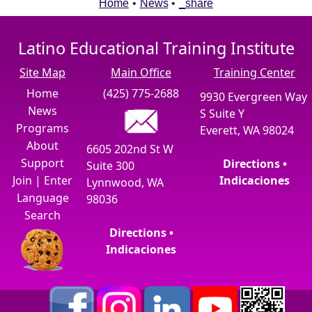
Home
•
News
•
_share
Latino Educational Training Institute
Site Map
Main Office
Training Center
Home
(425) 775-2688
9930 Evergreen Way
News
S Suite Y
Programs
Everett, WA 98024
About
6605 202nd St W
Support
Directions •
Suite 300
Join
|
Enter
Indicaciones
Lynnwood, WA
Language
98036
Search
Directions •
Indicaciones