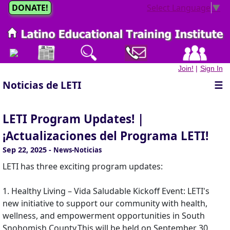
DONATE!
Select Language
▼
Join!
|
Sign In
Noticias de LETI
☰
LETI Program Updates! |
¡Actualizaciones del Programa LETI!
Sep 22, 2025
-
News-Noticias
LETI has three exciting program updates:
1. Healthy Living – Vida Saludable Kickoff Event: LETI's
new initiative to support our community with health,
wellness, and empowerment opportunities in South
Snohomish County.This will be held on September 30,