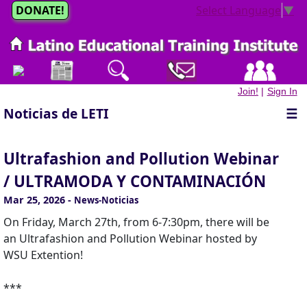
DONATE!
Select Language
▼
Join!
|
Sign In
Noticias de LETI
☰
Ultrafashion and Pollution Webinar
/ ULTRAMODA Y CONTAMINACIÓN
Mar 25, 2026
-
News-Noticias
On Friday, March 27th, from 6-7:30pm, there will be
an Ultrafashion and Pollution Webinar hosted by
WSU Extention!
***