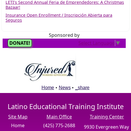
LETI’s Second Annual Feria de Emprendedores: A Christmas
Bazaar!
Insurance Open Enrollment / Inscripción Abierta para
Seguros
Sponsored by
Home
•
News
•
_share
Latino Educational Training Institute
Site Map
Main Office
Training Center
Home
(425) 775-2688
9930 Evergreen Way