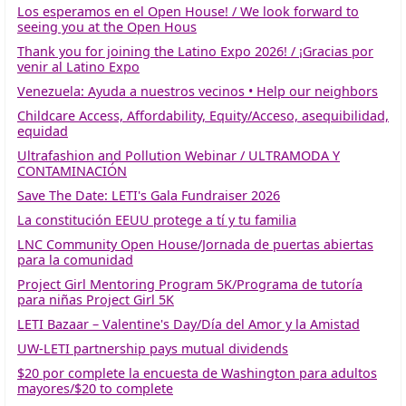
Los esperamos en el Open House! / We look forward to
seeing you at the Open Hous
Thank you for joining the Latino Expo 2026! / ¡Gracias por
venir al Latino Expo
Venezuela: Ayuda a nuestros vecinos • Help our neighbors
Childcare Access, Affordability, Equity/Acceso, asequibilidad,
equidad
Ultrafashion and Pollution Webinar / ULTRAMODA Y
CONTAMINACIÓN
Save The Date: LETI's Gala Fundraiser 2026
La constitución EEUU protege a tí y tu familia
LNC Community Open House/Jornada de puertas abiertas
para la comunidad
Project Girl Mentoring Program 5K/Programa de tutoría
para niñas Project Girl 5K
LETI Bazaar – Valentine's Day/Día del Amor y la Amistad
UW-LETI partnership pays mutual dividends
$20 por complete la encuesta de Washington para adultos
mayores/$20 to complete