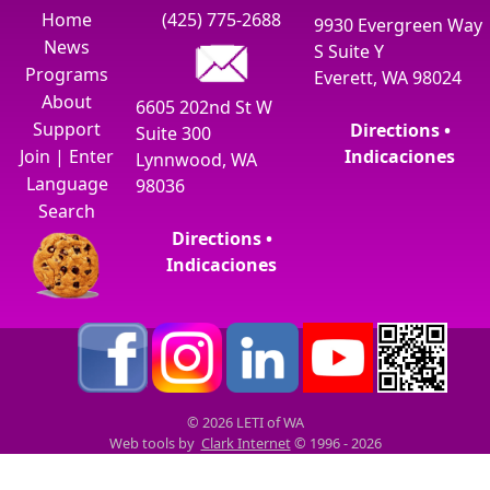
Home
(425) 775-2688
9930 Evergreen Way
News
S Suite Y
Programs
Everett, WA 98024
About
6605 202nd St W
Support
Directions •
Suite 300
Join
|
Enter
Indicaciones
Lynnwood, WA
Language
98036
Search
Directions •
Indicaciones
© 2026 LETI of WA
Web tools by
Clark Internet
© 1996 - 2026