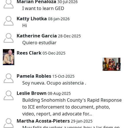
Marian Penaloza
30-Jul-2026
I want to learn GED
Katty Lhotka
08-Jan-2026
Hi
Katherine Garcia
28-Dec-2025
Quiero estudiar
Rees Clark
05-Dec-2025
Pamela Robles
15-Oct-2025
Soy nueva. Ocupo asistencia .
Leslie Brown
08-Aug-2025
Building Snohomish County's Rapid Response
to ICE enforcement to document, photo,
video, report, and advocate for...
Martha Acosta-Pieters
29-Jan-2025
Muy feliz de volver a vernos hoy a las 6pm en