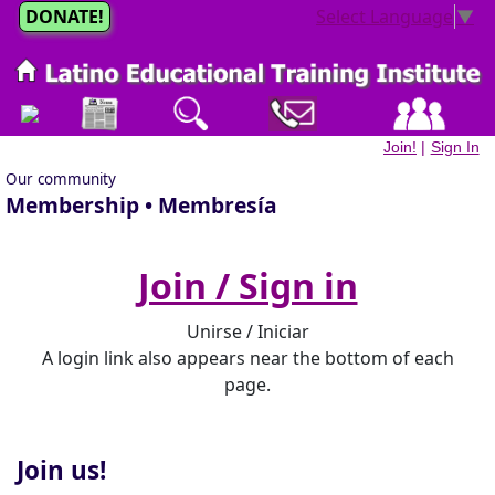
DONATE!
Select Language
▼
Join!
|
Sign In
Our community
Membership • Membresía
Join / Sign in
Unirse / Iniciar
A login link also appears near the bottom of each
page.
Join us!